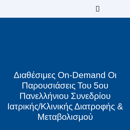
Μετάβαση
στο
περιεχόμενο
Επιμόρφωση GrESPEN & ESPEN
Διαθέσιμες On-Demand Οι
Παρουσιάσεις Του 5ου
Πανελλήνιου Συνεδρίου
Ιατρικής/Κλινικής Διατροφής &
Μεταβολισμού