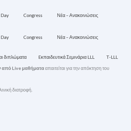
n Day
Congress
Νέα – Ανακοινώσεις
n Day
Congress
Νέα – Ανακοινώσεις
αι διπλώματα
Eκπαιδευτικά Σεμινάρια LLL
T-LLL
 από Live μαθήματα
απαιτείται για την απόκτηση του
λινική διατροφή.