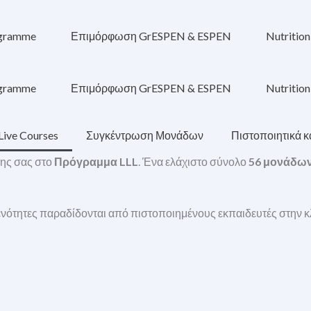
ogramme
Επιμόρφωση GrESPEN & ESPEN
Nutritio
ogramme
Επιμόρφωση GrESPEN & ESPEN
Nutritio
Live Courses
Συγκέντρωση Μονάδων
Πιστοποιητικά κ
ης σας στο
Πρόγραμμα LLL
. Ένα ελάχιστο σύνολο
56 μονάδων
ι ενότητες παραδίδονται από πιστοποιημένους εκπαιδευτές στην κ