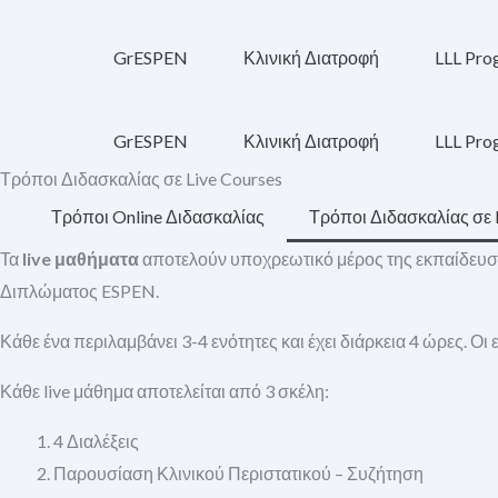
Μετάβαση
στο
GrESPEN
Κλινική Διατροφή
LLL Pr
περιεχόμενο
GrESPEN
Κλινική Διατροφή
LLL Pr
Τρόποι Διδασκαλίας σε Live Courses
Τρόποι Online Διδασκαλίας
Τρόποι Διδασκαλίας σε 
Τα
live μαθήματα
αποτελούν υποχρεωτικό μέρος της εκπαίδευσ
Διπλώματος ESPEN.
Κάθε ένα περιλαμβάνει 3-4 ενότητες και έχει διάρκεια 4 ώρες. Ο
Κάθε live μάθημα αποτελείται από 3 σκέλη:
4 Διαλέξεις
Παρουσίαση Κλινικού Περιστατικού – Συζήτηση