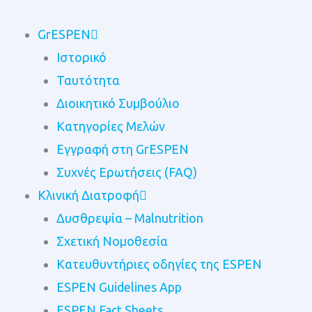
Μετάβαση
στο
GrESPEN
περιεχόμενο
Ιστορικό
Ταυτότητα
Διοικητικό Συμβούλιο
Kατηγορίες Μελών
Εγγραφή στη GrESPEN
Συχνές Ερωτήσεις (FAQ)
Κλινική Διατροφή
Δυσθρεψία – Malnutrition
Σχετική Νομοθεσία
Κατευθυντήριες οδηγίες της ESPEN
ESPEN Guidelines App
ESPEN Fact Sheets