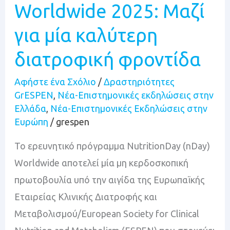
Μαζί
Worldwide 2025: Μαζί
για
για μία καλύτερη
μία
καλύτερη
διατροφική φροντίδα
διατροφική
Αφήστε ένα Σχόλιο
/
Δραστηριότητες
φροντίδα
GrESPEN
,
Νέα-Επιστημονικές εκδηλώσεις στην
Ελλάδα
,
Νέα-Επιστημονικές Εκδηλώσεις στην
Ευρώπη
/
grespen
Το ερευνητικό πρόγραμμα NutritionDay (nDay)
Worldwide αποτελεί μία μη κερδοσκοπική
πρωτοβουλία υπό την αιγίδα της Ευρωπαϊκής
Εταιρείας Κλινικής Διατροφής και
Μεταβολισμού/European Society for Clinical