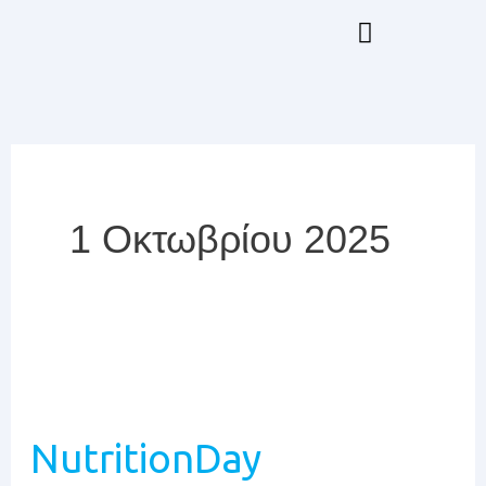
Μετάβαση
στο
περιεχόμενο
Επιμόρφωση GrESPEN & ESPEN
1 Οκτωβρίου 2025
NutritionDay
Worldwide
NutritionDay
2025: