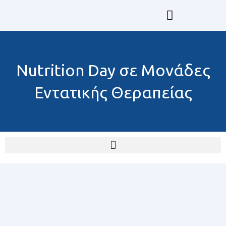
Μετάβαση
στο
περιεχόμενο
Επιμόρφωση GrESPEN & ESPEN
Nutrition Day σε Μονάδες
Εντατικής Θεραπείας